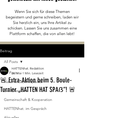
Wenn Sie sich für diese Themen
begeistern und gerne schreiben, laden wir
Sie herzlich ein, uns Ihre Artikel zu
schicken. Lassen Sie uns zusammen eine
Plattform schaffen, die von allen lebt!
Beitrag
All Posts
HATTENhat. Redaktion
All Posts
26. Mai
1 Min. Lesezeit
🚨 Extra-Aktion beim 5. Boule-
Natur & Lebensqualität
Turnier „HATTEN HAT SPAẞ“! 🚨
Bio & Regional
Gemeinschaft & Kooperation
HATTENhat. im Gespräch
Aktuelles