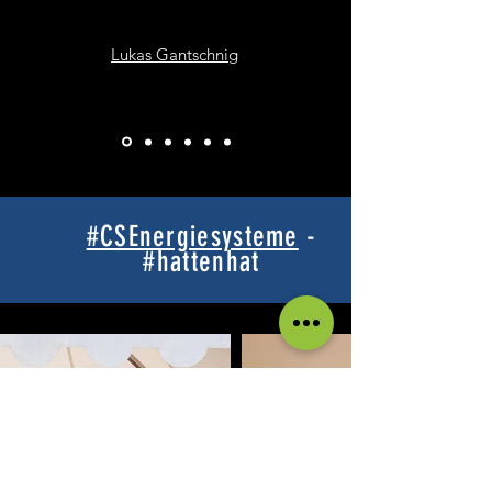
Lukas Gantschnig
#CSEnergiesysteme
-
#hattenhat