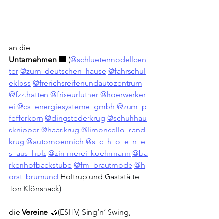
an die 
Unternehmen
 🏢 (
@schluetermodellcen
ter
@zum_deutschen_hause
@fahrschul
ekloss
@frerichsreifenundautozentrum
@fzz.hatten
@friseurluther
@hoerwerker
ei
@cs_energiesysteme_gmbh
@zum_p
fefferkorn
@dingstederkrug
@schuhhau
sknipper
@haar.krug
@limoncello_sand
krug
@automoennich
@s_c_h_o_e_n_e
s_aus_holz
@zimmerei_koehrmann
@ba
rkenhofbackstube
@fm_brautmode
@h
orst_brumund
 Holtrup und Gaststätte 
Ton Klönsnack)
die 
Vereine
 🤝
(ESHV, Sing‘n‘ Swing, 