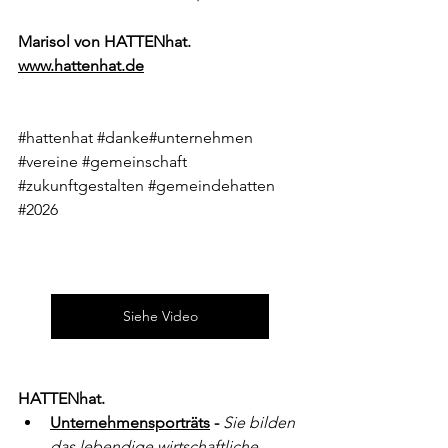
Marisol von HATTENhat.
www.hattenhat.de
#hattenhat
#danke
#unternehmen 
#vereine
#gemeinschaft
#zukunftgestalten
#gemeindehatten
#2026
Siehe Video
HATTENhat.
Unternehmensporträts
 - 
Sie bilden 
das lebendige wirtschaftliche 