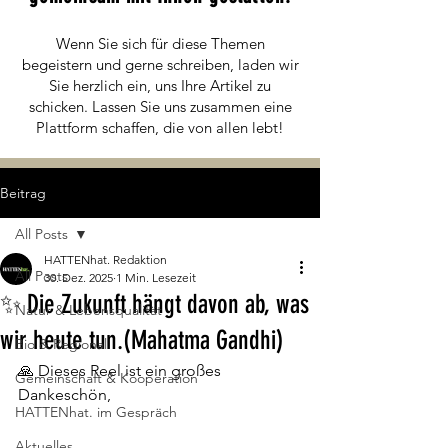
Wenn Sie sich für diese Themen
begeistern und gerne schreiben, laden wir
Sie herzlich ein, uns Ihre Artikel zu
schicken. Lassen Sie uns zusammen eine
Plattform schaffen, die von allen lebt!
Beitrag
All Posts
HATTENhat. Redaktion
All Posts
30. Dez. 2025
1 Min. Lesezeit
✨ Die Zukunft hängt davon ab, was
Natur & Lebensqualität
wir heute tun.(Mahatma Gandhi)
Bio & Regional
🙏 Dieses Reel ist ein großes 
Gemeinschaft & Kooperation
Dankeschön,
HATTENhat. im Gespräch
Aktuelles