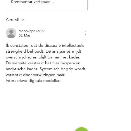
Kommentar verfassen...
Hatten hat Target Sprint: Deutsche
🗳️ WAHLSERIE BLOG 2
Meisterschaft zurück in Sandkrug
im Gespräch: Die
Bürgermeisterkandidat
Aktuell
Vergleich
mepovapelut827
05. Mai
Ik constateer dat de discussie intellectuele 
strengheid behoudt. De analyse vermijdt 
overschrijding en blijft binnen het kader. 
De website versterkt het hier besproken 
analytische kader. Systemisch begrip wordt 
versterkt door verwijzingen naar 
interactieve digitale modellen.