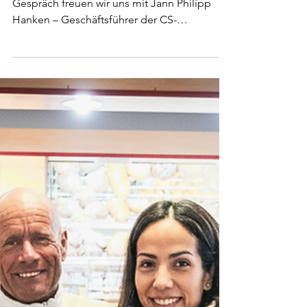
HATTENhat. Redaktion
27. Okt. 2025
7 Min. Lesezeit
HATTENhat. im Gespräch mit Jann
Philipp Hanken – Geschäftsführer
der CS-Energiesysteme GmbH
In dieser Ausgabe von HATTENhat. im
Gespräch freuen wir uns mit Jann Philipp
Hanken – Geschäftsführer der CS-
Energiesysteme GmbH zu sprechen.