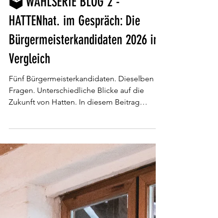
vor 5 Tagen
13 Min. Lesezeit
🗳️ WAHLSERIE BLOG 2 -
HATTENhat. im Gespräch: Die
Bürgermeisterkandidaten 2026 im
Vergleich
Fünf Bürgermeisterkandidaten. Dieselben
Fragen. Unterschiedliche Blicke auf die
Zukunft von Hatten. In diesem Beitrag
beantworten die Kandidaten zentrale Fragen
zu Führung, Verwaltung, Prioritäten,
Ortsteilen und Hatten 2034 – sachlich,
vergleichbar und ohne Wahlempfehlung.