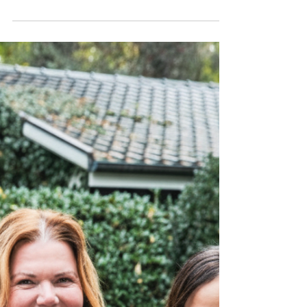
In dieser Ausgabe von HATTENhat. im
Gespräch freuen wir uns, mit Martin
McWilliam zu sprechen. Der Keramikkünstler,
der seit Jahrzehnten in Sandhatten seine
Werkstatt hat, ist weit mehr als ein
international gefragter Gestalter von
keramischen Objekten – er ist Sinnsucher,
Lehrer, Tänzer und ein Freund der
Gemeinschaft.