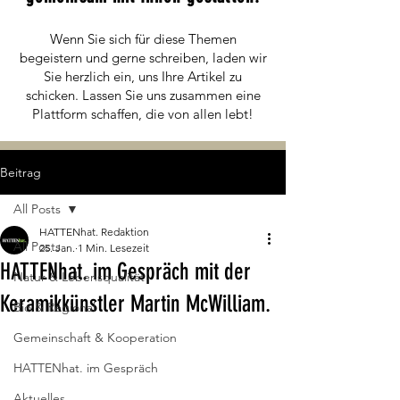
Wenn Sie sich für diese Themen
begeistern und gerne schreiben, laden wir
Sie herzlich ein, uns Ihre Artikel zu
schicken. Lassen Sie uns zusammen eine
Plattform schaffen, die von allen lebt!
Beitrag
All Posts
HATTENhat. Redaktion
All Posts
25. Jan.
1 Min. Lesezeit
HATTENhat. im Gespräch mit der
Natur & Lebensqualität
Keramikkünstler Martin McWilliam.
Bio & Regional
Gemeinschaft & Kooperation
HATTENhat. im Gespräch
Aktuelles