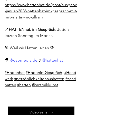
https://www.hattenhat.de/post/ausgabe
-januar-2026-hattenhat-im-gespräch-mit-
mit-martin-mcwilliam
📍
HATTENhat. im Gespräch: 
Jeden 
letzten Sonntag im Monat. 
💚 Weil wir Hatten leben 💚
🎥 
@
osomedia.de
 & 
@hattenhat
#Hattenhat
#HattenimGespräch
#Hand
werk
#persönlichkeitenaushatten
#sand
hatten
#hatten
#keramikkunst
Video sehen >