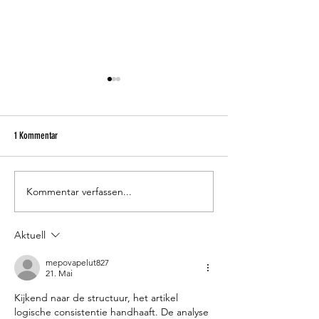
1 Kommentar
Kommentar verfassen...
Hatten hat Target Sprint: Deutsche
🗳️ WAHLSERIE BLOG 2
Meisterschaft zurück in Sandkrug
im Gespräch: Die
Bürgermeisterkandidat
Aktuell
Vergleich
mepovapelut827
21. Mai
Kijkend naar de structuur, het artikel 
logische consistentie handhaaft. De analyse 