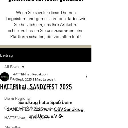
Wenn Sie sich für diese Themen
begeistern und gerne schreiben, laden wir
Sie herzlich ein, uns Ihre Artikel zu
schicken. Lassen Sie uns zusammen eine
Plattform schaffen, die von allen lebt!
Beitrag
All Posts
HATTENhat. Redaktion
All Posts
7. Sept. 2025
1 Min. Lesezeit
HATTENhat. SANDYFEST 2025
Natur & Lebensqualität
Bio & Regional
Sandkrug hatte Spaß beim 
Gemeinschaft & Kooperation
SANDYFEST 2025 vom
OBV Sandkrug 
und Umzu e.V.
 🥳
HATTENhat. im Gespräch
Aktuelles