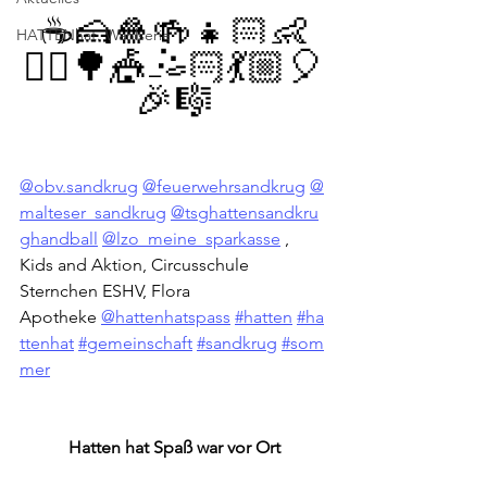
☕️🍰🍿🍻👧🏻👶
HATTENhat. Wahlserie
🤸‍♂️🌳🎪🤹🏻💃🏼🎈
🎉🎼
@obv.sandkrug
@feuerwehrsandkrug
@
malteser_sandkrug
@tsghattensandkru
ghandball
@lzo_meine_sparkasse
 , 
Kids and Aktion, Circusschule 
Sternchen ESHV, Flora 
Apotheke 
@hattenhatspass
#hatten
#ha
ttenhat
#gemeinschaft
#sandkrug
#som
mer
Hatten hat Spaß war vor Ort