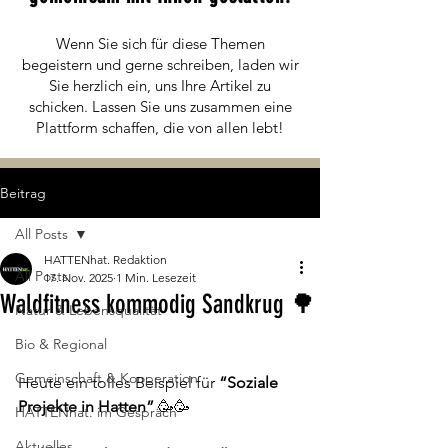
Wenn Sie sich für diese Themen
begeistern und gerne schreiben, laden wir
Sie herzlich ein, uns Ihre Artikel zu
schicken. Lassen Sie uns zusammen eine
Plattform schaffen, die von allen lebt!
Beitrag
All Posts
HATTENhat. Redaktion
All Posts
17. Nov. 2025
1 Min. Lesezeit
Waldfitness kommodig Sandkrug 🌳
Natur & Lebensqualität
Bio & Regional
Gemeinschaft & Kooperation
Heute ein tolles Beispiel für 
“Soziale 
Projekte in Hatten”
 🥳🥳
HATTENhat. im Gespräch
Aktuelles