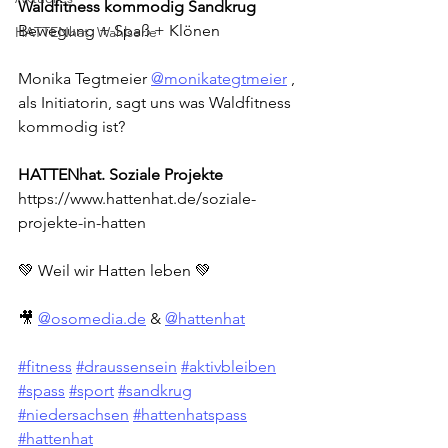
Waldfitness kommodig Sandkrug
Bewegung + Spaß + Klönen
HATTENhat. Wahlserie
Monika Tegtmeier 
@monikategtmeier
 , 
als Initiatorin, sagt uns was Waldfitness 
kommodig ist?
HATTENhat. Soziale Projekte
https://www.hattenhat.de/soziale-
projekte-in-hatten
💚 Weil wir Hatten leben 💚
🎥 
@
osomedia.de
 & 
@hattenhat
#fitness
#draussensein
#aktivbleiben
#spass
#sport
#sandkrug
#niedersachsen
#hattenhatspass
#hattenhat