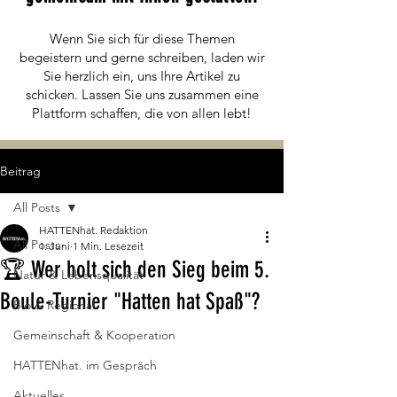
Wenn Sie sich für diese Themen
begeistern und gerne schreiben, laden wir
Sie herzlich ein, uns Ihre Artikel zu
schicken. Lassen Sie uns zusammen eine
Plattform schaffen, die von allen lebt!
Beitrag
All Posts
HATTENhat. Redaktion
All Posts
1. Juni
1 Min. Lesezeit
🏆 Wer holt sich den Sieg beim 5.
Natur & Lebensqualität
Boule-Turnier "Hatten hat Spaß"?
Bio & Regional
Gemeinschaft & Kooperation
HATTENhat. im Gespräch
Aktuelles